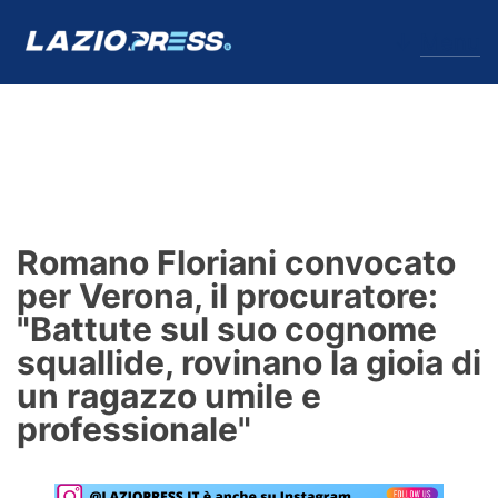
↓
Menu
Lazio
News
Romano Floriani convocato
Formello
per Verona, il procuratore:
"Battute sul suo cognome
Infortuni
squallide, rovinano la gioia di
Primavera
un ragazzo umile e
professionale"
Calciomercato
Lazio Women