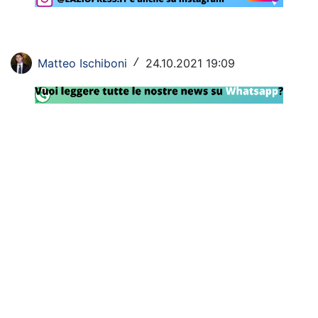
Rassegna Lazio
Social
Matteo Ischiboni
24.10.2021 19:09
/
Calcio
Serie A
Champions League
Europa League
Altri Sport
Formula 1
Tennis
Vela