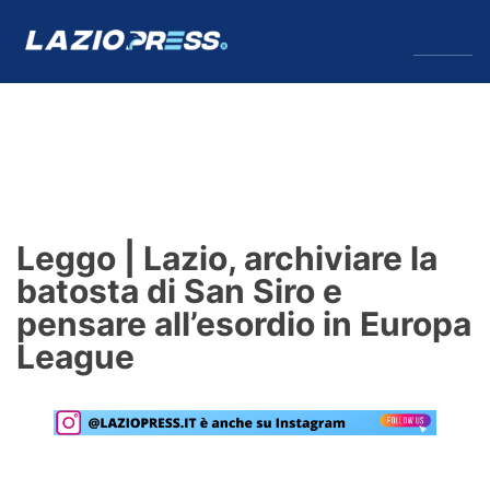
↓
Menu
Lazio
News
Leggo | Lazio, archiviare la
Formello
batosta di San Siro e
pensare all’esordio in Europa
Infortuni
League
Primavera
Calciomercato
Lazio Women