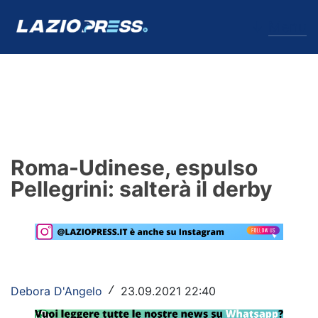
↓
Menu
Lazio
News
Roma-Udinese, espulso
Formello
Pellegrini: salterà il derby
Infortuni
Primavera
Calciomercato
Debora D'Angelo
23.09.2021 22:40
/
Lazio Women