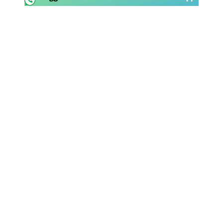
Rassegna Lazio
Social
Calcio
Serie A
Champions League
Europa League
Altri Sport
Formula 1
Tennis
Vela