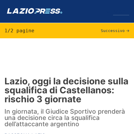
↓
Menu
1/2 pagine
Successivo
→
Lazio
News
Formello
Lazio, oggi la decisione sulla
squalifica di Castellanos:
Infortuni
rischio 3 giornate
Primavera
In giornata, il Giudice Sportivo prenderà
Calciomercato
una decisione circa la squalifica
dell’attaccante argentino
Lazio Women