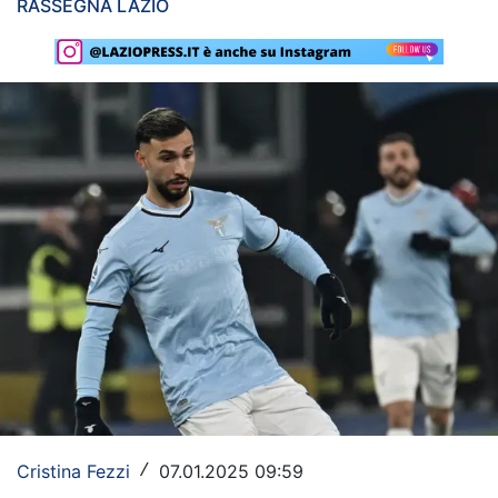
RASSEGNA LAZIO
Rassegna Lazio
Social
Calcio
Serie A
Champions League
Europa League
Altri Sport
Formula 1
Tennis
Vela
Cristina Fezzi
07.01.2025 09:59
/