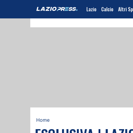
Lazio
Calcio
Altri S
Home