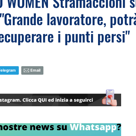
O WOMEN Stramaccioni s
 "Grande lavoratore, pot
ecuperare i punti persi"
Telegram
Email