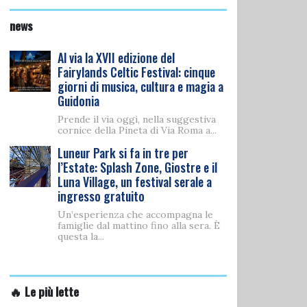
news
Al via la XVII edizione del
Fairylands Celtic Festival: cinque
giorni di musica, cultura e magia a
Guidonia
Prende il via oggi, nella suggestiva
cornice della Pineta di Via Roma a...
Luneur Park si fa in tre per
l’Estate: Splash Zone, Giostre e il
Luna Village, un festival serale a
ingresso gratuito
Un’esperienza che accompagna le
famiglie dal mattino fino alla sera. È
questa la...
🔥 Le più lette