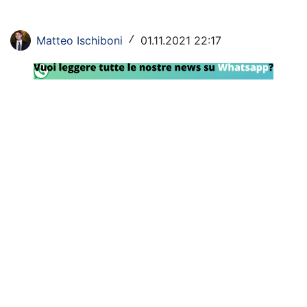
Rassegna Lazio
Matteo Ischiboni
01.11.2021 22:17
/
Social
Calcio
Serie A
Champions League
Europa League
Altri Sport
Formula 1
Tennis
Vela