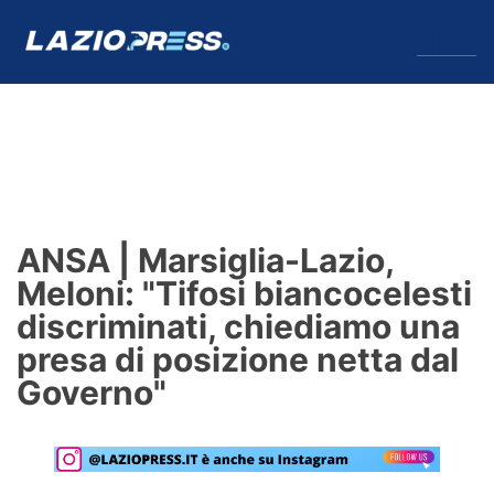
↓
Menu
Lazio
News
ANSA | Marsiglia-Lazio,
Formello
Meloni: "Tifosi biancocelesti
discriminati, chiediamo una
Infortuni
presa di posizione netta dal
Primavera
Governo"
Calciomercato
Lazio Women