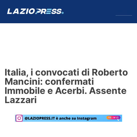
↓
Menu
Lazio
News
Italia, i convocati di Roberto
Formello
Mancini: confermati
Immobile e Acerbi. Assente
Infortuni
Lazzari
Primavera
Calciomercato
Lazio Women