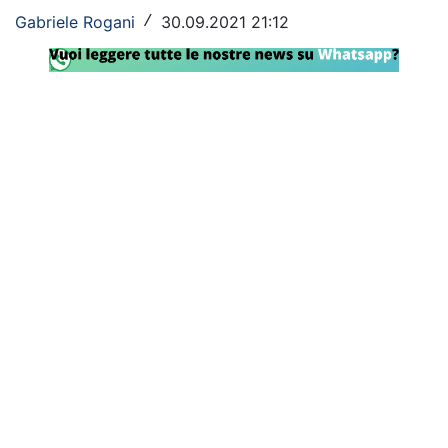
Gabriele Rogani
30.09.2021 21:12
/
Rassegna Lazio
Social
Calcio
Serie A
Champions League
Europa League
Altri Sport
Formula 1
Tennis
Vela