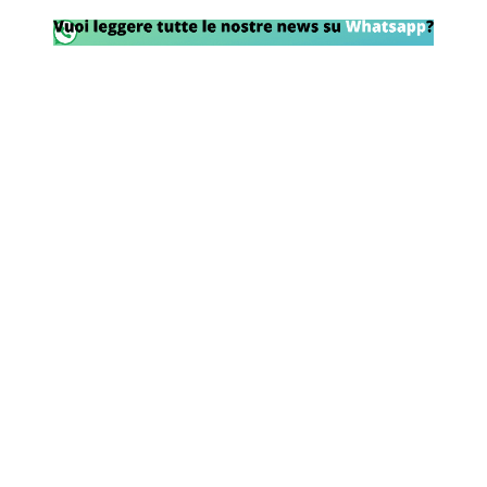
Rassegna Lazio
Social
Calcio
Serie A
Champions League
Europa League
Altri Sport
Formula 1
Tennis
Vela