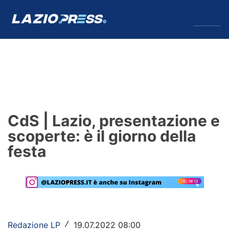
↓
Menu
Lazio
News
CdS | Lazio, presentazione e
Formello
scoperte: è il giorno della
festa
Infortuni
Primavera
Calciomercato
Lazio Women
Redazione LP
19.07.2022 08:00
/