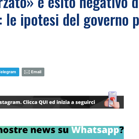
rzato» e esito negativo 
: le ipotesi del governo p
Telegram
Email