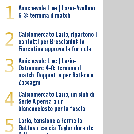
1
Amichevole Live | Lazio-Avellino
6-3: termina il match
2
Calciomercato Lazio, ripartono i
contatti per Brescianini: la
Fiorentina approva la formula
3
Amichevole Live | Lazio-
Ostiamare 4-0: termina il
match. Doppiette per Ratkov e
Zaccagni
4
Calciomercato Lazio, un club di
Serie A pensa a un
biancoceleste per la fascia
5
Lazio, tensione a Formello:
Gattuso 'caccia' Taylor durante