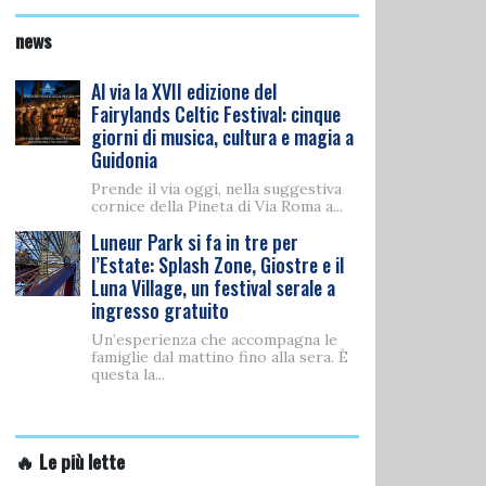
news
Al via la XVII edizione del
Fairylands Celtic Festival: cinque
giorni di musica, cultura e magia a
Guidonia
Prende il via oggi, nella suggestiva
cornice della Pineta di Via Roma a...
Luneur Park si fa in tre per
l’Estate: Splash Zone, Giostre e il
Luna Village, un festival serale a
ingresso gratuito
Un’esperienza che accompagna le
famiglie dal mattino fino alla sera. È
questa la...
🔥 Le più lette