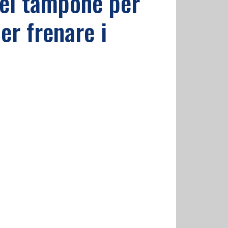
del tampone per
er frenare i