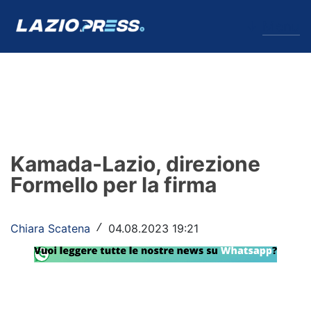
↓
Menu
Lazio
News
Kamada-Lazio, direzione
Formello
Formello per la firma
Infortuni
Chiara Scatena
04.08.2023 19:21
/
Primavera
Calciomercato
Lazio Women