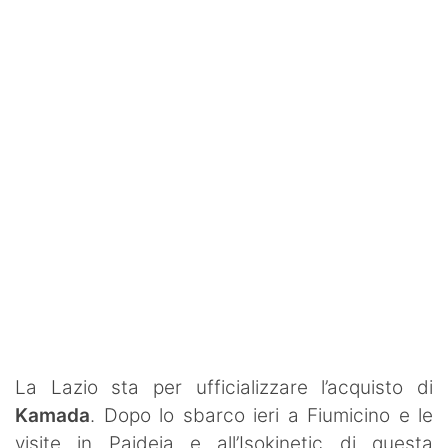
Rassegna Lazio
Social
Calcio
Serie A
Champions League
Europa League
Altri Sport
Formula 1
Tennis
La Lazio sta per ufficializzare l’acquisto di
Kamada
. Dopo lo sbarco ieri a Fiumicino e le
Vela
visite in Paideia e all’Isokinetic di questa