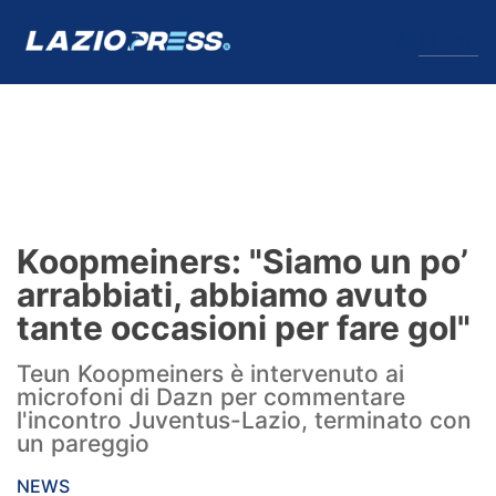
↓
Menu
Lazio
News
Koopmeiners: "Siamo un po’
Formello
arrabbiati, abbiamo avuto
tante occasioni per fare gol"
Infortuni
Teun Koopmeiners è intervenuto ai
Primavera
microfoni di Dazn per commentare
l'incontro Juventus-Lazio, terminato con
Calciomercato
un pareggio
Lazio Women
NEWS