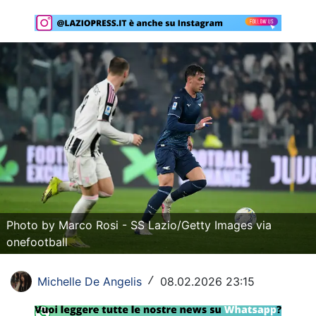
Rassegna Lazio
Social
Calcio
Serie A
Champions League
Europa League
Altri Sport
Photo by Marco Rosi - SS Lazio/Getty Images via
Formula 1
onefootball
Tennis
Michelle De Angelis
08.02.2026 23:15
/
Vela