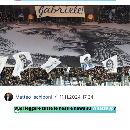
Rassegna Lazio
Social
Calcio
Serie A
Champions League
Europa League
Altri Sport
Matteo Ischiboni
11.11.2024 17:34
Formula 1
/
Tennis
Vela