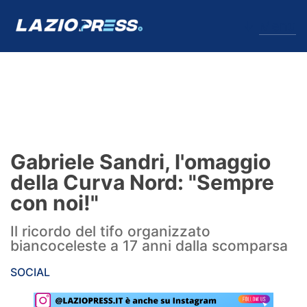
↓
Menu
Lazio
News
Gabriele Sandri, l'omaggio
Formello
della Curva Nord: "Sempre
con noi!"
Infortuni
Il ricordo del tifo organizzato
Primavera
biancoceleste a 17 anni dalla scomparsa
Calciomercato
SOCIAL
Lazio Women