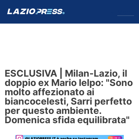
↓
Menu
Lazio
News
ESCLUSIVA | Milan-Lazio, il
Formello
doppio ex Mario Ielpo: "Sono
molto affezionato ai
Infortuni
biancocelesti, Sarri perfetto
Primavera
per questo ambiente.
Domenica sfida equilibrata"
Calciomercato
Lazio Women