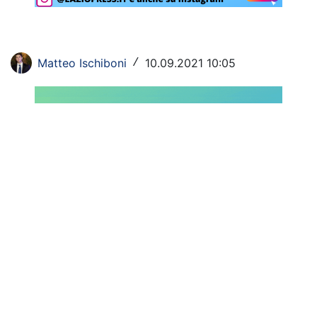
Rassegna Lazio
Social
Matteo Ischiboni
10.09.2021 10:05
/
Calcio
Serie A
Champions League
Europa League
Altri Sport
Formula 1
Tennis
Vela