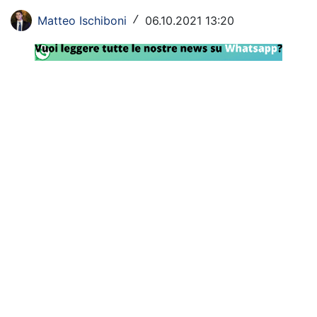
Rassegna Lazio
Matteo Ischiboni
06.10.2021 13:20
/
Social
Calcio
Serie A
Champions League
Europa League
Altri Sport
Formula 1
Tennis
Vela