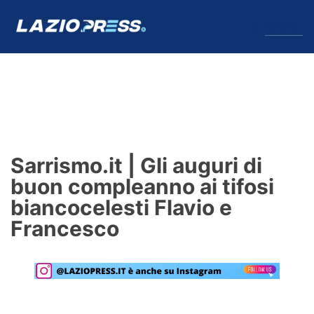
↓
Menu
Lazio
News
Sarrismo.it | Gli auguri di
Formello
buon compleanno ai tifosi
biancocelesti Flavio e
Infortuni
Francesco
Primavera
Calciomercato
Lazio Women