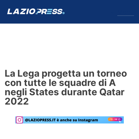
↓
Menu
Lazio
News
La Lega progetta un torneo
Formello
con tutte le squadre di A
negli States durante Qatar
Infortuni
2022
Primavera
Calciomercato
Lazio Women