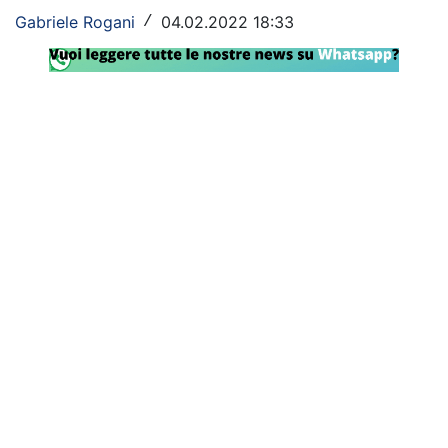
Gabriele Rogani
04.02.2022 18:33
/
Rassegna Lazio
Social
Calcio
Serie A
Champions League
Europa League
Altri Sport
Formula 1
Tennis
Vela