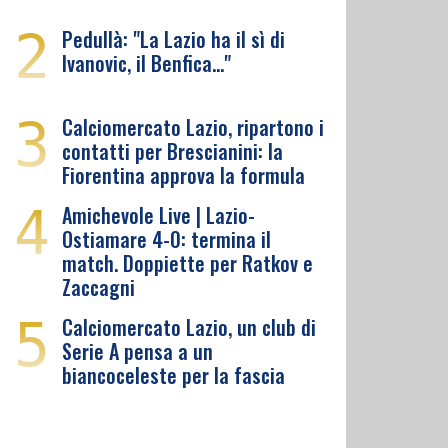
2
Pedullà: "La Lazio ha il sì di
Ivanovic, il Benfica…"
3
Calciomercato Lazio, ripartono i
contatti per Brescianini: la
Fiorentina approva la formula
4
Amichevole Live | Lazio-
Ostiamare 4-0: termina il
match. Doppiette per Ratkov e
Zaccagni
5
Calciomercato Lazio, un club di
Serie A pensa a un
biancoceleste per la fascia