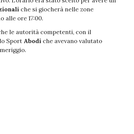
ivo. L'orario era stato scelto per avere un
zionali
che si giocherà nelle zone
o alle ore 17:00.
he le autorità competenti, con il
llo Sport
Abodi
che avevano valutato
pomeriggio.