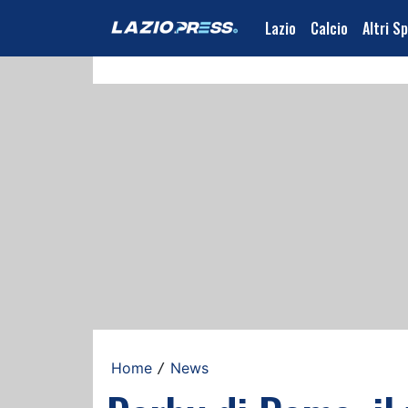
Lazio
Calcio
Altri S
Home
News
/