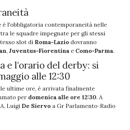
raneità
e è l'obbligatoria contemporaneità nelle
tra le squadre impegnate per gli stessi
stesso slot di
Roma-Lazio
dovranno
an
,
Juventus-Fiorentina
e
Como-Parma
.
a e l'orario del derby: si
maggio alle 12:30
lle ultime ore, è arrivata finalmente
rammato per
domenica alle ore 12:30
. A
 A, Luigi
De Siervo
a Gr Parlamento-Radio