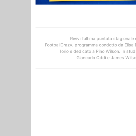
Rivivi l'ultima puntata stagionale 
FootballCrazy, programma condotto da Elisa 
Iorio e dedicato a Pino Wilson. In stud
Giancarlo Oddi e James Wils