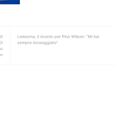
di
Ledesma, il ricordo per Pino Wilson: “Mi hai
Di
sempre incoraggiato”
io
on