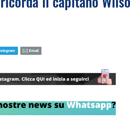
ricorda il capitano Wilso
Telegram
Email