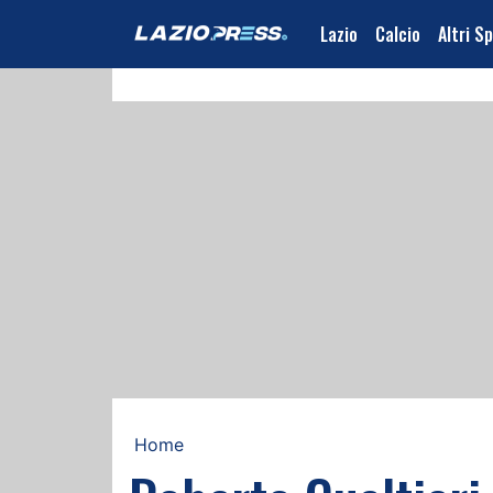
Lazio
Calcio
Altri S
Home