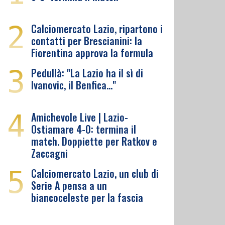
2
Calciomercato Lazio, ripartono i
contatti per Brescianini: la
Fiorentina approva la formula
3
Pedullà: "La Lazio ha il sì di
Ivanovic, il Benfica…"
4
Amichevole Live | Lazio-
Ostiamare 4-0: termina il
match. Doppiette per Ratkov e
Zaccagni
5
Calciomercato Lazio, un club di
Serie A pensa a un
biancoceleste per la fascia