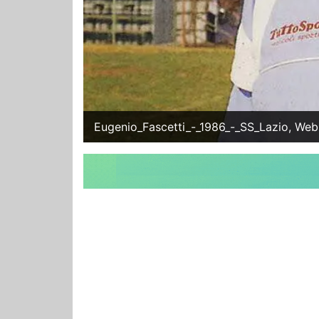
Eugenio_Fascetti_-_1986_-_SS_Lazio, Web