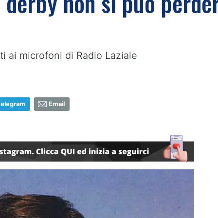
Il derby non si può perde
i ai microfoni di Radio Laziale
Telegram
Email