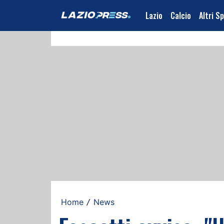
Lazio
Calcio
Altri S
Home
News
/