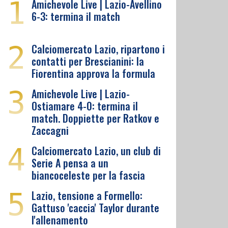
1
Amichevole Live | Lazio-Avellino
6-3: termina il match
2
Calciomercato Lazio, ripartono i
contatti per Brescianini: la
Fiorentina approva la formula
3
Amichevole Live | Lazio-
Ostiamare 4-0: termina il
match. Doppiette per Ratkov e
Zaccagni
4
Calciomercato Lazio, un club di
Serie A pensa a un
biancoceleste per la fascia
5
Lazio, tensione a Formello:
Gattuso 'caccia' Taylor durante
l'allenamento