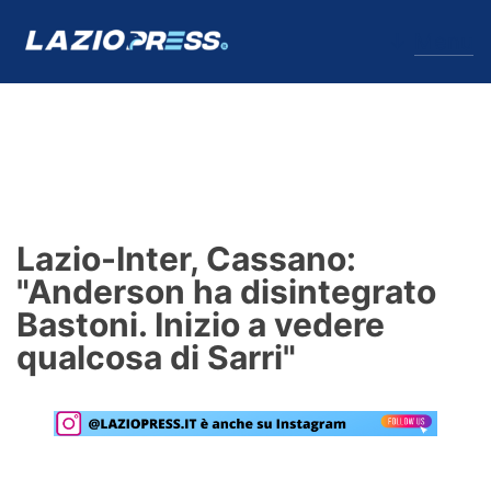
↓
Menu
Lazio
News
Lazio-Inter, Cassano:
Formello
"Anderson ha disintegrato
Bastoni. Inizio a vedere
Infortuni
qualcosa di Sarri"
Primavera
Calciomercato
Lazio Women