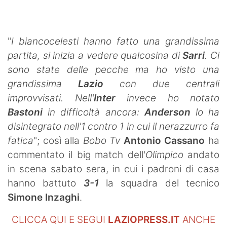
SHOP LAZIO
Contatti
"
I biancocelesti hanno fatto una grandissima
partita, si inizia a vedere qualcosina di
Sarri
. Ci
sono state delle pecche ma ho visto una
grandissima
Lazio
con due centrali
improvvisati. Nell'
Inter
invece ho notato
Bastoni
in difficoltà ancora:
Anderson
lo ha
disintegrato nell'1 contro 1 in cui il nerazzurro fa
fatica
"; così alla
Bobo Tv
Antonio Cassano
ha
commentato il big match dell'
Olimpico
andato
in scena sabato sera, in cui i padroni di casa
hanno battuto
3-1
la squadra del tecnico
Simone Inzaghi
.
CLICCA QUI E SEGUI
LAZIOPRESS.IT
ANCHE