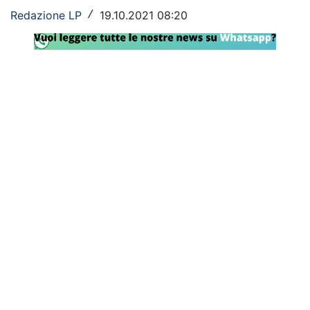
Redazione LP
19.10.2021 08:20
/
Rassegna Lazio
Social
Calcio
Serie A
Champions League
Europa League
Altri Sport
Formula 1
Tennis
Vela