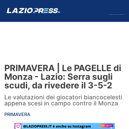
↓
Menu
Lazio
News
PRIMAVERA | Le PAGELLE di
Formello
Monza - Lazio: Serra sugli
scudi, da rivedere il 3-5-2
Infortuni
Le valutazioni dei giocatori biancocelesti
Primavera
appena scesi in campo contro il Monza
Calciomercato
PRIMAVERA
Lazio Women