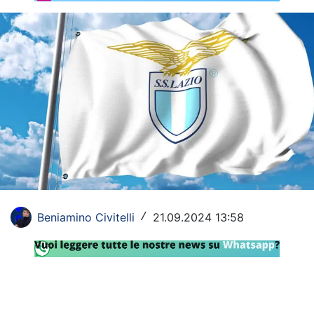
Rassegna Lazio
Social
Calcio
Serie A
Champions League
Europa League
Altri Sport
Beniamino Civitelli
21.09.2024 13:58
/
Formula 1
Tennis
Vela