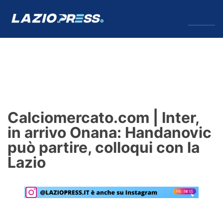
↓
Menu
Lazio
News
Calciomercato.com | Inter,
Formello
in arrivo Onana: Handanovic
può partire, colloqui con la
Infortuni
Lazio
Primavera
Calciomercato
Lazio Women