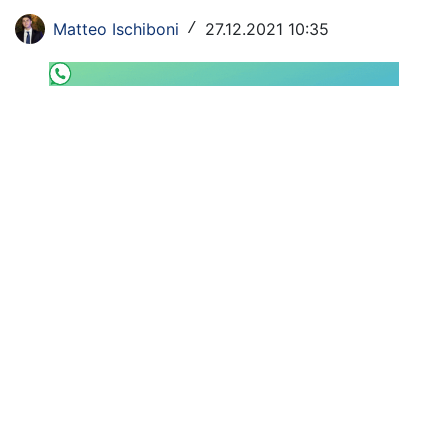
Rassegna Lazio
Matteo Ischiboni
27.12.2021 10:35
/
Social
Calcio
Serie A
Champions League
Europa League
Altri Sport
Formula 1
Tennis
Vela