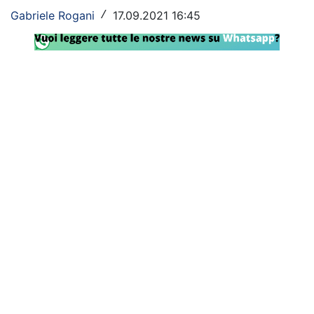
Gabriele Rogani
17.09.2021 16:45
/
Rassegna Lazio
Social
Calcio
Serie A
Champions League
Europa League
Altri Sport
Formula 1
Tennis
Vela