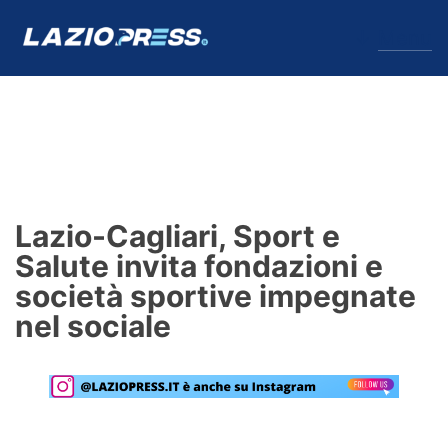
↓
Menu
Lazio
News
Lazio-Cagliari, Sport e
Formello
Salute invita fondazioni e
società sportive impegnate
Infortuni
nel sociale
Primavera
Calciomercato
Lazio Women