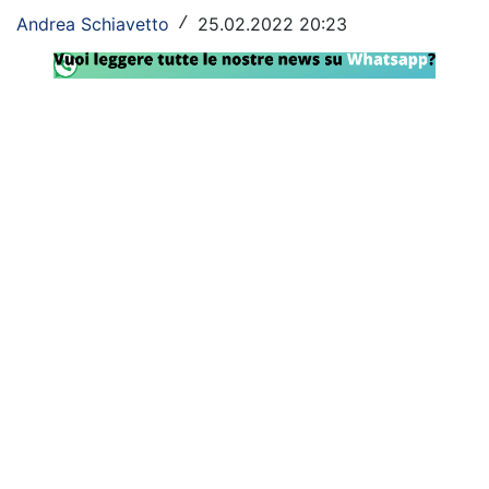
Andrea Schiavetto
25.02.2022 20:23
/
Rassegna Lazio
Social
Calcio
Serie A
Champions League
Europa League
Altri Sport
Formula 1
Tennis
Vela