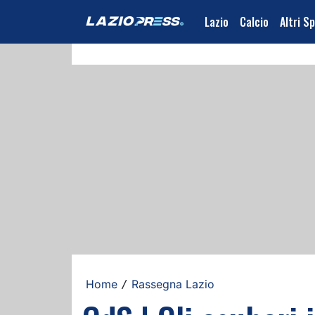
Lazio
Calcio
Altri S
Home
Rassegna Lazio
/