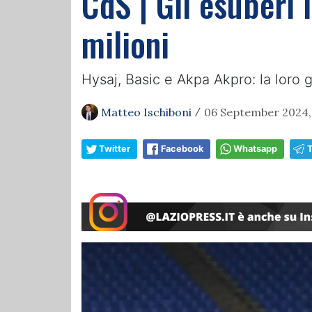
CdS | Gli esuberi 
milioni
Hysaj, Basic e Akpa Akpro: la loro 
Matteo Ischiboni
06 September 2024, 
/
Twitter
Facebook
Whatsapp