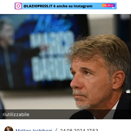
Rassegna Lazio
Social
Calcio
Serie A
Champions League
Europa League
Altri Sport
Formula 1
Tennis
riutilizzabile
Vela
Matteo Ischiboni
24.08.2024 17:53
/