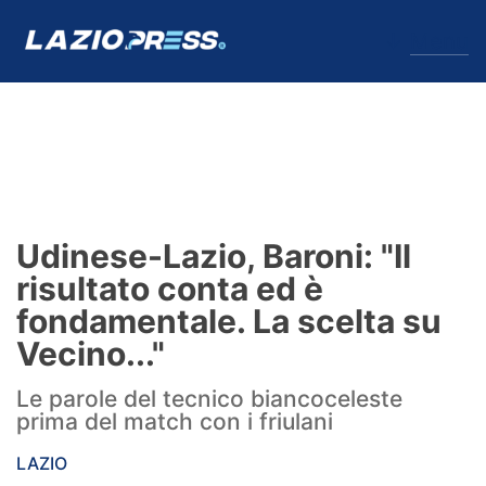
↓
Menu
Lazio
News
Udinese-Lazio, Baroni: "Il
Formello
risultato conta ed è
fondamentale. La scelta su
Infortuni
Vecino..."
Primavera
Le parole del tecnico biancoceleste
prima del match con i friulani
Calciomercato
LAZIO
Lazio Women