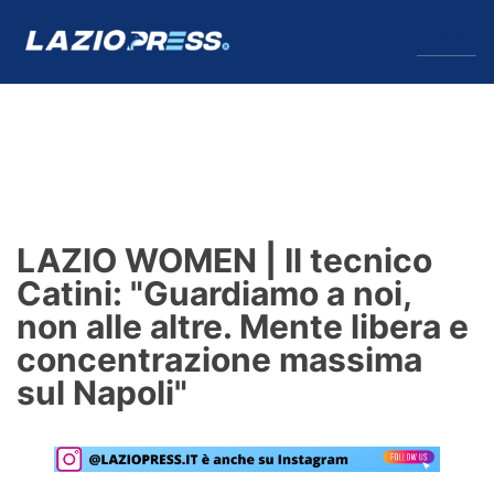
↓
Menu
Lazio
News
LAZIO WOMEN | Il tecnico
Formello
Catini: "Guardiamo a noi,
non alle altre. Mente libera e
Infortuni
concentrazione massima
Primavera
sul Napoli"
Calciomercato
Lazio Women