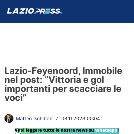
↓
Menu
Lazio
News
Lazio-Feyenoord, Immobile
Formello
nel post: “Vittoria e gol
importanti per scacciare le
Infortuni
voci”
Primavera
Calciomercato
Matteo Ischiboni
08.11.2023 00:04
/
Lazio Women