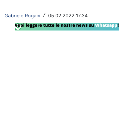
Rassegna Lazio
Gabriele Rogani
05.02.2022 17:34
/
Social
Calcio
Serie A
Champions League
Europa League
Altri Sport
Formula 1
Tennis
Vela