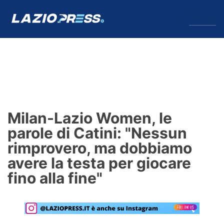
↓
Menu
Lazio
News
Milan-Lazio Women, le
Formello
parole di Catini: "Nessun
rimprovero, ma dobbiamo
Infortuni
avere la testa per giocare
Primavera
fino alla fine"
Calciomercato
Lazio Women