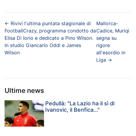
←
Rivivi l'ultima puntata stagionale di
Mallorca-
FootballCrazy, programma condotto da
Cadice, Muriqi
Elisa Di Iorio e dedicato a Pino Wilson.
segna su
In studio Giancarlo Oddi e James
rigore
Wilson
all'esordio in
Liga
→
Ultime news
Pedullà: "La Lazio ha il sì di
Ivanovic, il Benfica…"