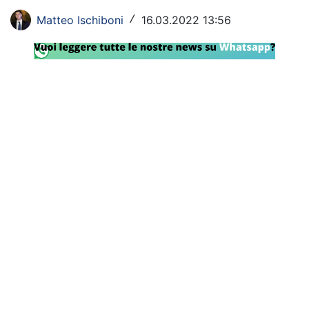
Rassegna Lazio
Matteo Ischiboni
16.03.2022 13:56
/
Social
Calcio
Serie A
Champions League
Europa League
Altri Sport
Formula 1
Tennis
Vela