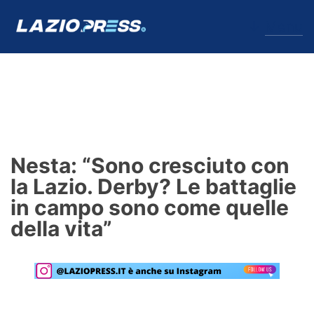
↓
Menu
Lazio
News
Nesta: “Sono cresciuto con
Formello
la Lazio. Derby? Le battaglie
in campo sono come quelle
Infortuni
della vita”
Primavera
Calciomercato
Lazio Women