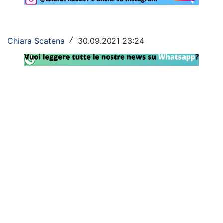
Rassegna Lazio
Social
Chiara Scatena
30.09.2021 23:24
/
Calcio
Serie A
Champions League
Europa League
Altri Sport
Formula 1
Tennis
Vela