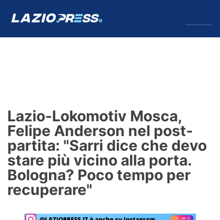
↓
Menu
Lazio
News
Lazio-Lokomotiv Mosca,
Formello
Felipe Anderson nel post-
partita: "Sarri dice che devo
Infortuni
stare più vicino alla porta.
Primavera
Bologna? Poco tempo per
recuperare"
Calciomercato
Lazio Women