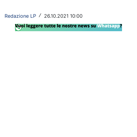
Rassegna Lazio
Redazione LP
26.10.2021 10:00
/
Social
Calcio
Serie A
Champions League
Europa League
Altri Sport
Formula 1
Tennis
Vela