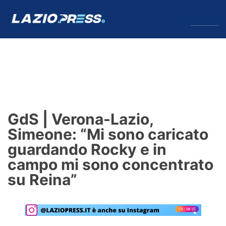
↓
Menu
Lazio
News
GdS | Verona-Lazio,
Formello
Simeone: “Mi sono caricato
guardando Rocky e in
Infortuni
campo mi sono concentrato
Primavera
su Reina”
Calciomercato
Lazio Women