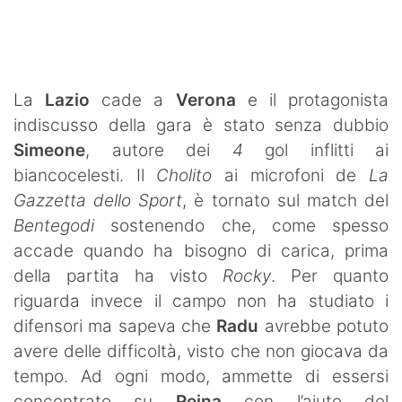
SHOP LAZIO
Contatti
La
Lazio
cade a
Verona
e il protagonista
indiscusso della gara è stato senza dubbio
Simeone
, autore dei
4
gol inflitti ai
biancocelesti. Il
Cholito
ai microfoni de
La
Gazzetta dello Sport
, è tornato sul match del
Bentegodi
sostenendo che, come spesso
accade quando ha bisogno di carica, prima
della partita ha visto
Rocky
. Per quanto
riguarda invece il campo non ha studiato i
difensori ma sapeva che
Radu
avrebbe potuto
avere delle difficoltà, visto che non giocava da
tempo. Ad ogni modo, ammette di essersi
concentrato su
Reina
con l’aiuto del