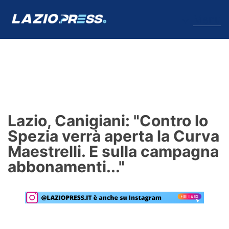
↓
Menu
Lazio
News
Lazio, Canigiani: "Contro lo
Formello
Spezia verrà aperta la Curva
Maestrelli. E sulla campagna
Infortuni
abbonamenti..."
Primavera
Calciomercato
Lazio Women