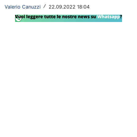
Valerio Canuzzi
22.09.2022 18:04
/
Rassegna Lazio
Social
Calcio
Serie A
Champions League
Europa League
Altri Sport
Formula 1
Tennis
Vela