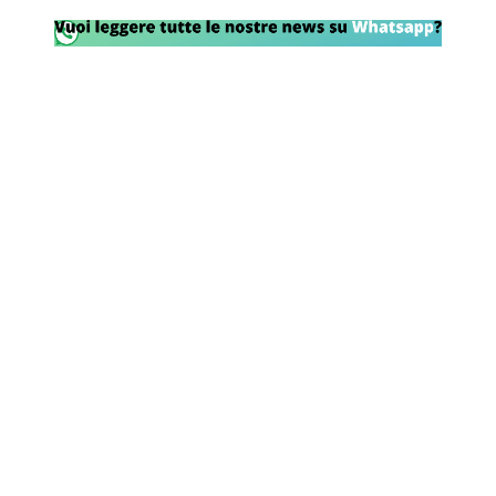
Rassegna Lazio
Social
Calcio
Serie A
Champions League
Europa League
Altri Sport
Formula 1
Tennis
Vela