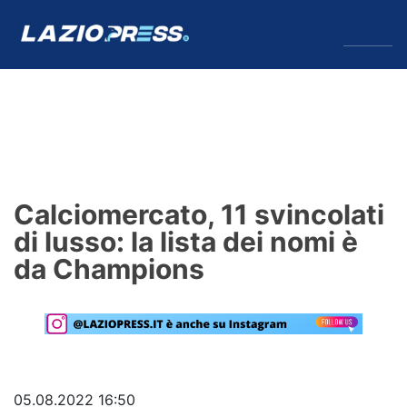
↓
Menu
Lazio
News
Calciomercato, 11 svincolati
Formello
di lusso: la lista dei nomi è
da Champions
Infortuni
Primavera
Calciomercato
Lazio Women
05.08.2022 16:50