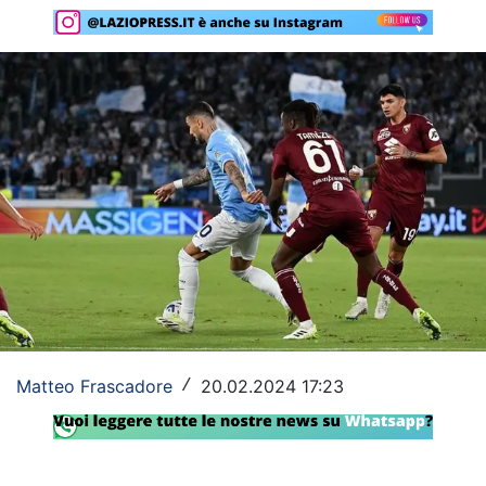
Rassegna Lazio
Social
Calcio
Serie A
Champions League
Europa League
Altri Sport
Formula 1
Matteo Frascadore
20.02.2024 17:23
/
Tennis
Vela