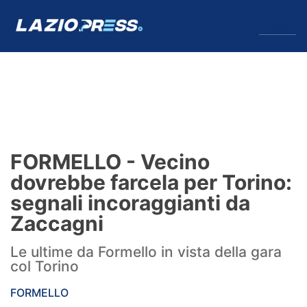
↓
Menu
Lazio
News
FORMELLO - Vecino
Formello
dovrebbe farcela per Torino:
segnali incoraggianti da
Infortuni
Zaccagni
Primavera
Le ultime da Formello in vista della gara
col Torino
Calciomercato
FORMELLO
Lazio Women