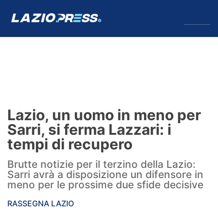
↓
Menu
Lazio
News
Lazio, un uomo in meno per
Formello
Sarri, si ferma Lazzari: i
tempi di recupero
Infortuni
Brutte notizie per il terzino della Lazio:
Primavera
Sarri avrà a disposizione un difensore in
meno per le prossime due sfide decisive
Calciomercato
RASSEGNA LAZIO
Lazio Women