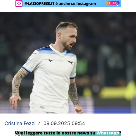
Rassegna Lazio
Social
Calcio
Serie A
Champions League
Europa League
Altri Sport
Formula 1
Tennis
Cristina Fezzi
09.09.2025 09:54
/
Vela