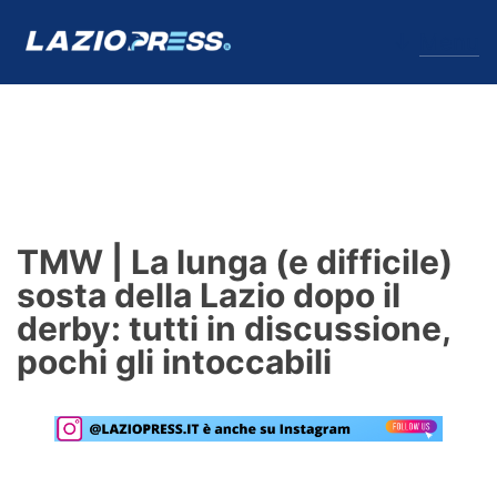
↓
Menu
Lazio
News
TMW | La lunga (e difficile)
Formello
sosta della Lazio dopo il
derby: tutti in discussione,
Infortuni
pochi gli intoccabili
Primavera
Calciomercato
Lazio Women