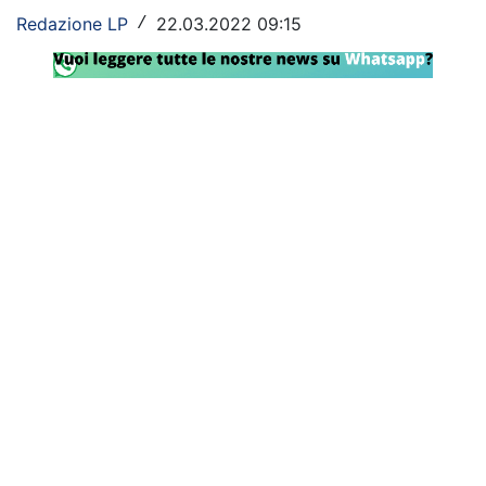
Redazione LP
22.03.2022 09:15
/
Rassegna Lazio
Social
Calcio
Serie A
Champions League
Europa League
Altri Sport
Formula 1
Tennis
Vela