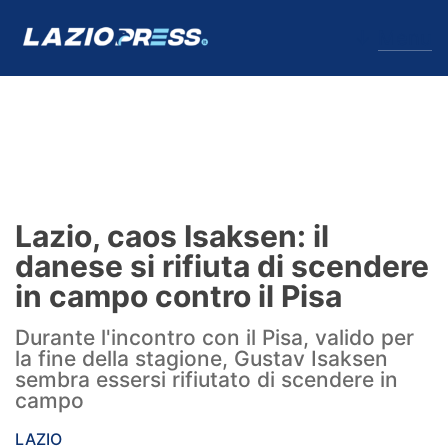
↓
Menu
Lazio
News
Lazio, caos Isaksen: il
Formello
danese si rifiuta di scendere
in campo contro il Pisa
Infortuni
Durante l'incontro con il Pisa, valido per
Primavera
la fine della stagione, Gustav Isaksen
sembra essersi rifiutato di scendere in
Calciomercato
campo
Lazio Women
LAZIO