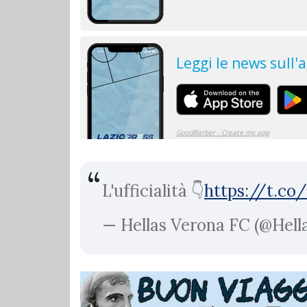
L'ufficialità 👇
https://t.c
— Hellas Verona FC (@Hel