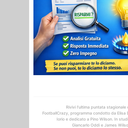
Rivivi l'ultima puntata stagionale 
FootballCrazy, programma condotto da Elisa 
Iorio e dedicato a Pino Wilson. In stud
Giancarlo Oddi e James Wils