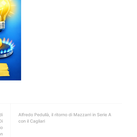
di
Alfredo Pedullà, il ritorno di Mazzarri in Serie A
Di
con il Cagliari
io
on