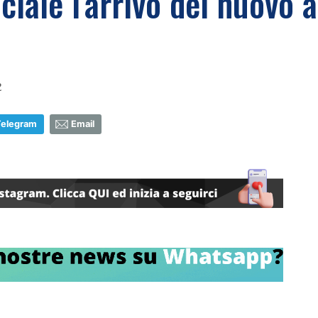
iciale l'arrivo del nuovo 
2
Telegram
Email