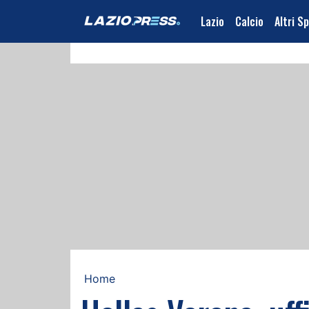
Lazio
Calcio
Altri S
Home