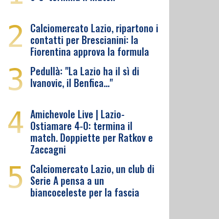
2
Calciomercato Lazio, ripartono i
contatti per Brescianini: la
Fiorentina approva la formula
3
Pedullà: "La Lazio ha il sì di
Ivanovic, il Benfica…"
4
Amichevole Live | Lazio-
Ostiamare 4-0: termina il
match. Doppiette per Ratkov e
Zaccagni
5
Calciomercato Lazio, un club di
Serie A pensa a un
biancoceleste per la fascia