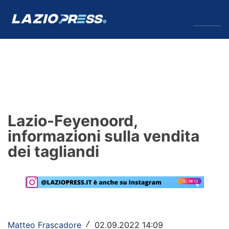
↓
Menu
Lazio
News
Lazio-Feyenoord,
Formello
informazioni sulla vendita
dei tagliandi
Infortuni
Primavera
Calciomercato
Lazio Women
Matteo Frascadore
02.09.2022 14:09
/