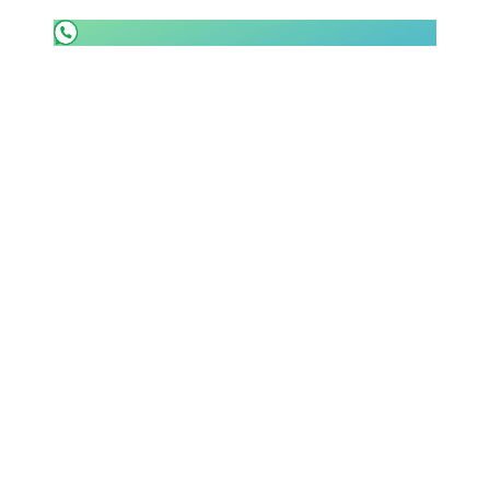
Rassegna Lazio
Social
Calcio
Serie A
Champions League
Europa League
Altri Sport
Formula 1
Tennis
Vela