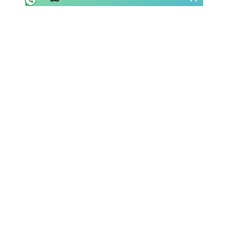
Rassegna Lazio
Social
Calcio
Serie A
Champions League
Europa League
Altri Sport
Formula 1
Tennis
Vela