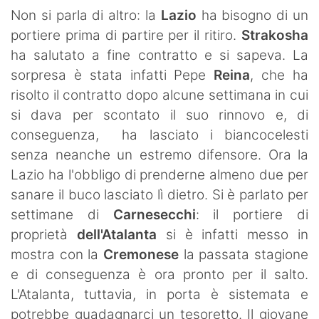
SHOP LAZIO
Non si parla di altro: la
Lazio
ha bisogno di un
portiere prima di partire per il ritiro.
Strakosha
Contatti
ha salutato a fine contratto e si sapeva. La
sorpresa è stata infatti Pepe
Reina
, che ha
risolto il contratto dopo alcune settimana in cui
si dava per scontato il suo rinnovo e, di
conseguenza, ha lasciato i biancocelesti
senza neanche un estremo difensore. Ora la
Lazio ha l'obbligo di prenderne almeno due per
sanare il buco lasciato lì dietro. Si è parlato per
settimane di
Carnesecchi
: il portiere di
proprietà
dell'Atalanta
si è infatti messo in
mostra con la
Cremonese
la passata stagione
e di conseguenza è ora pronto per il salto.
L'Atalanta, tuttavia, in porta è sistemata e
potrebbe guadagnarci un tesoretto. Il giovane