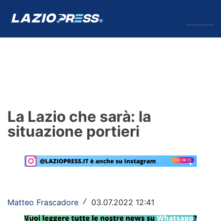
↓
Menu
Lazio
News
La Lazio che sarà: la
Formello
situazione portieri
Infortuni
Primavera
Calciomercato
Matteo Frascadore
03.07.2022 12:41
/
Lazio Women