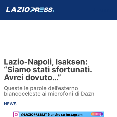
↓
Menu
Lazio
News
Lazio-Napoli, Isaksen:
Formello
“Siamo stati sfortunati.
Avrei dovuto…”
Infortuni
Queste le parole dell’esterno
Primavera
biancoceleste ai microfoni di Dazn
Calciomercato
NEWS
Lazio Women