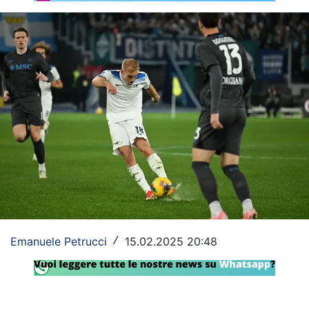
Rassegna Lazio
Social
Calcio
Serie A
Champions League
Europa League
Altri Sport
Formula 1
Emanuele Petrucci
15.02.2025 20:48
/
Tennis
Vela