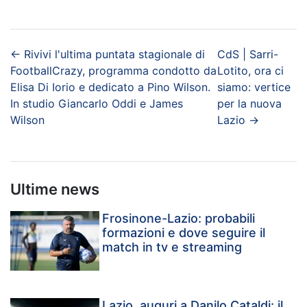
←
Rivivi l'ultima puntata stagionale di
CdS | Sarri-
FootballCrazy, programma condotto da
Lotito, ora ci
Elisa Di Iorio e dedicato a Pino Wilson.
siamo: vertice
In studio Giancarlo Oddi e James
per la nuova
Wilson
Lazio
→
Ultime news
Frosinone-Lazio: probabili
formazioni e dove seguire il
match in tv e streaming
Lazio, auguri a Danilo Cataldi: il