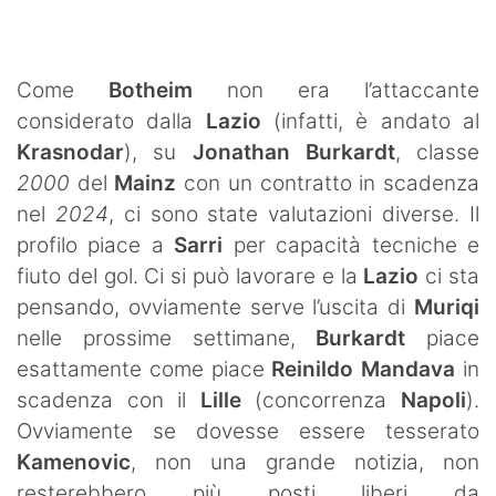
SHOP LAZIO
Contatti
Come
Botheim
non era l’attaccante
considerato dalla
Lazio
(infatti, è andato al
Krasnodar
), su
Jonathan Burkardt
, classe
2000
del
Mainz
con un contratto in scadenza
nel
2024
, ci sono state valutazioni diverse. Il
profilo piace a
Sarri
per capacità tecniche e
fiuto del gol. Ci si può lavorare e la
Lazio
ci sta
pensando, ovviamente serve l’uscita di
Muriqi
nelle prossime settimane,
Burkardt
piace
esattamente come piace
Reinildo
Mandava
in
scadenza con il
Lille
(concorrenza
Napoli
).
Ovviamente se dovesse essere tesserato
Kamenovic
, non una grande notizia, non
resterebbero più posti liberi da