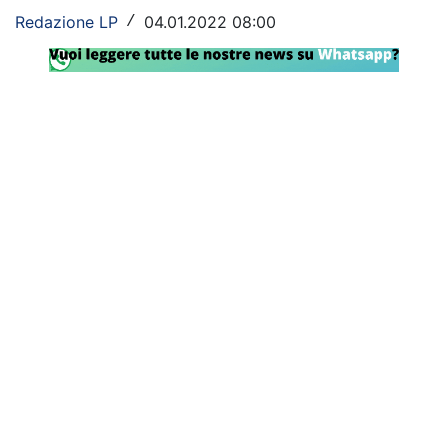
Redazione LP
04.01.2022 08:00
/
Rassegna Lazio
Social
Calcio
Serie A
Champions League
Europa League
Altri Sport
Formula 1
Tennis
Vela