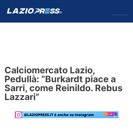
↓
Menu
Lazio
News
Calciomercato Lazio,
Formello
Pedullà: “Burkardt piace a
Sarri, come Reinildo. Rebus
Infortuni
Lazzari”
Primavera
Calciomercato
Lazio Women