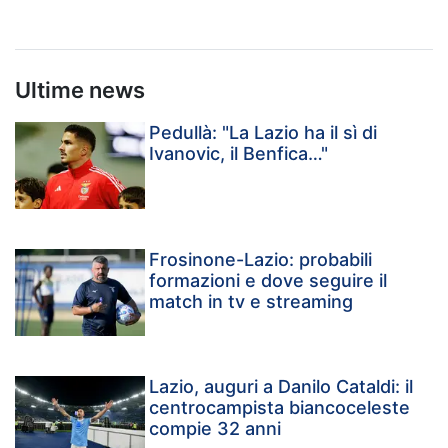
Ultime news
Pedullà: "La Lazio ha il sì di
Ivanovic, il Benfica…"
Frosinone-Lazio: probabili
formazioni e dove seguire il
match in tv e streaming
Lazio, auguri a Danilo Cataldi: il
centrocampista biancoceleste
compie 32 anni