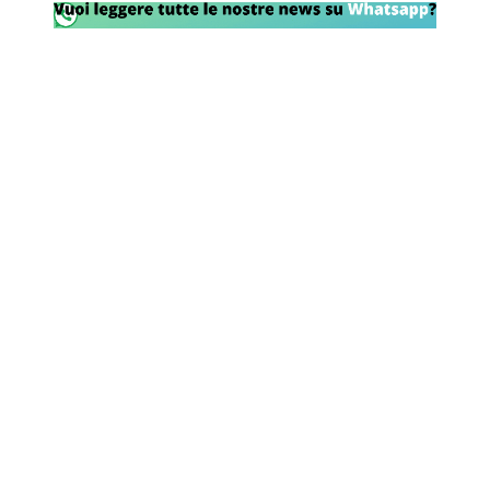
Rassegna Lazio
Social
Calcio
Serie A
Champions League
Europa League
Altri Sport
Formula 1
Tennis
Vela