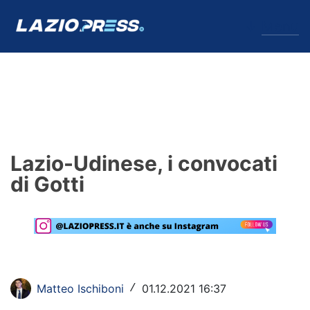
↓
Menu
Lazio
News
Lazio-Udinese, i convocati
Formello
di Gotti
Infortuni
Primavera
Calciomercato
Matteo Ischiboni
01.12.2021 16:37
/
Lazio Women