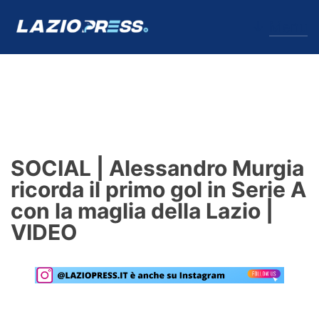
↓
Menu
Lazio
News
SOCIAL | Alessandro Murgia
Formello
ricorda il primo gol in Serie A
con la maglia della Lazio |
Infortuni
VIDEO
Primavera
Calciomercato
Lazio Women