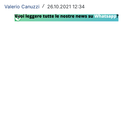
Valerio Canuzzi
26.10.2021 12:34
/
Rassegna Lazio
Social
Calcio
Serie A
Champions League
Europa League
Altri Sport
Formula 1
Tennis
Vela