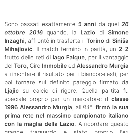
SHOP LAZIO
Contatti
Sono passati esattamente
5 anni
da quel
26
ottobre 2016
quando, la
Lazio
di
Simone
Inzaghi
, affrontò in trasferta il
Torino
di
Siniša
Mihajlović
. Il match terminò in parità, un
2-2
frutto delle reti di
Iago Falque
, per il vantaggio
del
Toro
, Ciro
Immobile
ed
Alessandro Murgia
a rimontare il risultato per i biancocelesti, per
poi tornare sul definito pareggio firmato da
Ljajic
su calcio di rigore. Quella partita fu
speciale proprio per un marcatore:
il classe
1996 Alessandro Murgia
, all'
84°
,
firmò la sua
prima rete nel massimo campionato italiano
con la maglia della Lazio
. A ricordare questo
grande traguardo è stato proprio l'ex