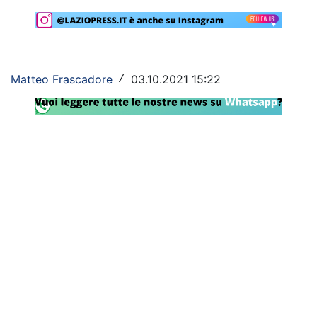
Rassegna Lazio
Social
Matteo Frascadore
03.10.2021 15:22
/
Calcio
Serie A
Champions League
Europa League
Altri Sport
Formula 1
Tennis
Vela