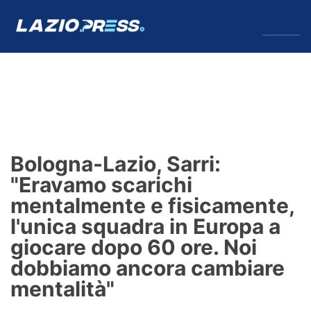
↓
Menu
Lazio
News
Bologna-Lazio, Sarri:
Formello
"Eravamo scarichi
mentalmente e fisicamente,
Infortuni
l'unica squadra in Europa a
Primavera
giocare dopo 60 ore. Noi
dobbiamo ancora cambiare
Calciomercato
mentalità"
Lazio Women