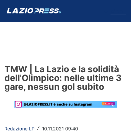
↓
Menu
Lazio
News
TMW | La Lazio e la solidità
Formello
dell'Olimpico: nelle ultime 3
gare, nessun gol subito
Infortuni
Primavera
Calciomercato
Lazio Women
Redazione LP
10.11.2021 09:40
/