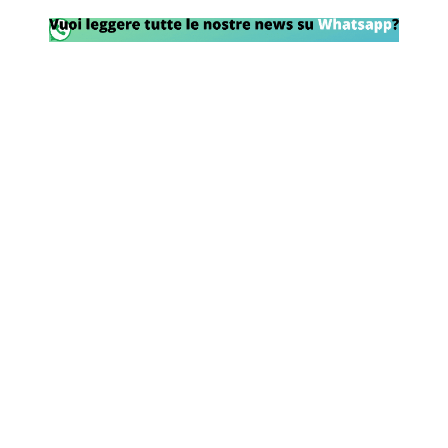
Rassegna Lazio
Social
Calcio
Serie A
Champions League
Europa League
Altri Sport
Formula 1
Tennis
Vela