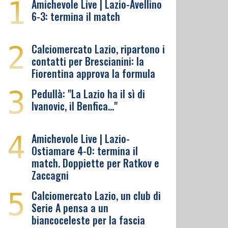
1
Amichevole Live | Lazio-Avellino
6-3: termina il match
2
Calciomercato Lazio, ripartono i
contatti per Brescianini: la
Fiorentina approva la formula
3
Pedullà: "La Lazio ha il sì di
Ivanovic, il Benfica…"
4
Amichevole Live | Lazio-
Ostiamare 4-0: termina il
match. Doppiette per Ratkov e
Zaccagni
5
Calciomercato Lazio, un club di
Serie A pensa a un
biancoceleste per la fascia