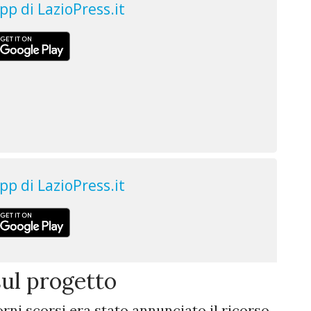
sul progetto
rni scorsi era stato annunciato il ricorso