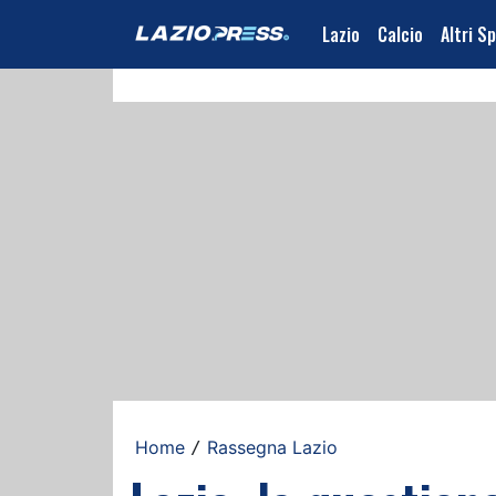
Lazio
Calcio
Altri S
Home
Rassegna Lazio
/