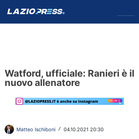
↓
Menu
Lazio
News
Watford, ufficiale: Ranieri è il
Formello
nuovo allenatore
Infortuni
Primavera
Calciomercato
Matteo Ischiboni
04.10.2021 20:30
/
Lazio Women