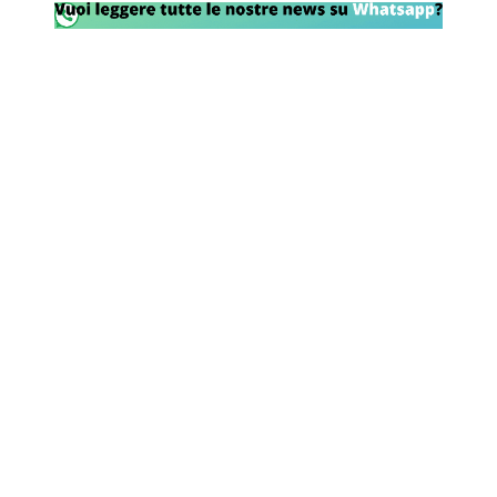
Rassegna Lazio
Social
Calcio
Serie A
Champions League
Europa League
Altri Sport
Formula 1
Tennis
Vela