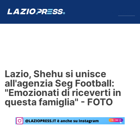
↓
Menu
Lazio
News
Lazio, Shehu si unisce
Formello
all'agenzia Seg Football:
"Emozionati di riceverti in
Infortuni
questa famiglia" - FOTO
Primavera
Calciomercato
Lazio Women