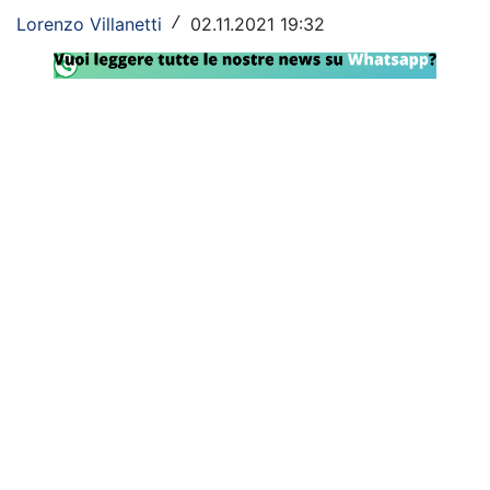
Lorenzo Villanetti
02.11.2021 19:32
/
Rassegna Lazio
Social
Calcio
Serie A
Champions League
Europa League
Altri Sport
Formula 1
Tennis
Vela