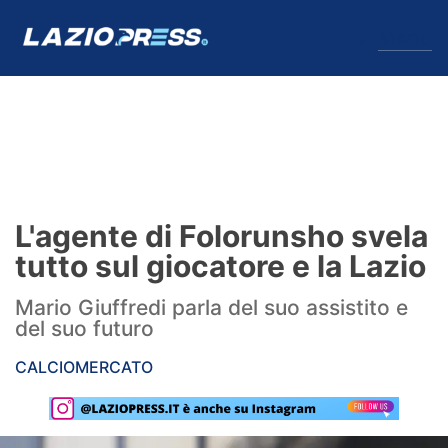
↓
Menu
Lazio
News
L'agente di Folorunsho svela
Formello
tutto sul giocatore e la Lazio
Infortuni
Mario Giuffredi parla del suo assistito e
del suo futuro
Primavera
CALCIOMERCATO
Calciomercato
Lazio Women